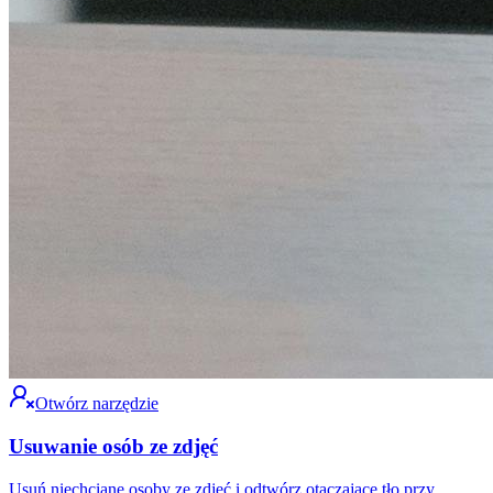
Otwórz narzędzie
Usuwanie osób ze zdjęć
Usuń niechciane osoby ze zdjęć i odtwórz otaczające tło przy