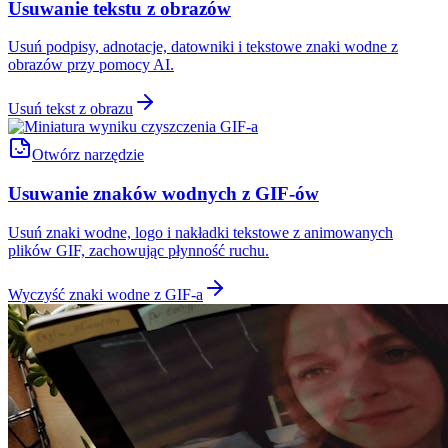
Usuwanie tekstu z obrazów
Usuń podpisy, adnotacje, datowniki i tekstowe znaki wodne z
obrazów przy pomocy AI.
Usuń tekst z obrazu
Otwórz narzędzie
Usuwanie znaków wodnych z GIF-ów
Usuń znaki wodne, logo i nakładki tekstowe z animowanych
plików GIF, zachowując płynność ruchu.
Wyczyść znaki wodne z GIF-a