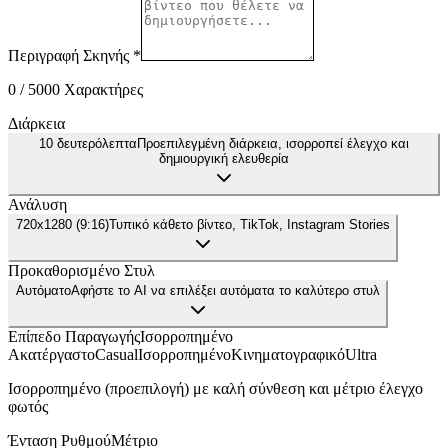
Περιγραφή Σκηνής
*
0
/ 5000
Χαρακτήρες
Διάρκεια
10 δευτερόλεπτα
Προεπιλεγμένη διάρκεια, ισορροπεί έλεγχο και
δημιουργική ελευθερία
Ανάλυση
720x1280 (9:16)
Τυπικό κάθετο βίντεο, TikTok, Instagram Stories
Προκαθορισμένο Στυλ
Αυτόματο
Αφήστε το AI να επιλέξει αυτόματα το καλύτερο στυλ
Επίπεδο Παραγωγής
Ισορροπημένο
Ακατέργαστο
Casual
Ισορροπημένο
Κινηματογραφικό
Ultra
Ισορροπημένο (προεπιλογή) με καλή σύνθεση και μέτριο έλεγχο
φωτός
Ένταση Ρυθμού
Μέτριο