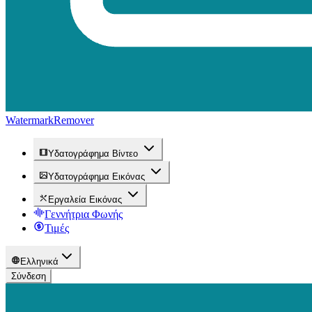
WatermarkRemover
Υδατογράφημα Βίντεο
Υδατογράφημα Εικόνας
Εργαλεία Εικόνας
Γεννήτρια Φωνής
Τιμές
Ελληνικά
Σύνδεση