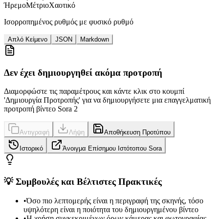
Ήρεμο
Μέτριο
Χαοτικό
Ισορροπημένος ρυθμός με φυσικό ρυθμό
Απλό Κείμενο
JSON
Markdown
Δεν έχει δημιουργηθεί ακόμα προτροπή
Διαμορφώστε τις παραμέτρους και κάντε κλικ στο κουμπί
'Δημιουργία Προτροπής' για να δημιουργήσετε μια επαγγελματική
προτροπή βίντεο Sora 2
Αντιγραφή
Λήψη
Αποθήκευση Προτύπου
Ιστορικό
Άνοιγμα Επίσημου Ιστότοπου Sora
💡 Συμβουλές και Βέλτιστες Πρακτικές
•
Όσο πιο λεπτομερής είναι η περιγραφή της σκηνής, τόσο
υψηλότερη είναι η ποιότητα του δημιουργημένου βίντεο
•
Η χρήση συγκεκριμένων όρων κάμερας και φωτογραφίας