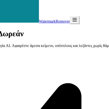
WatermarkRemover
Δωρεάν
ία AI. Αφαιρέστε άμεσα κείμενο, υπότιτλους και λεζάντες χωρίς θάμ