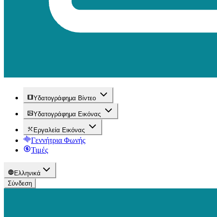
Υδατογράφημα Βίντεο
Υδατογράφημα Εικόνας
Εργαλεία Εικόνας
Γεννήτρια Φωνής
Τιμές
Ελληνικά
Σύνδεση