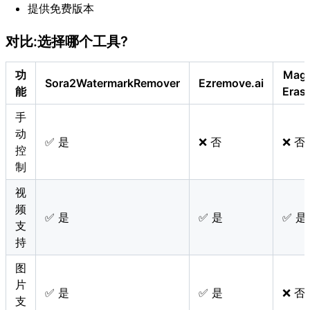
提供免费版本
对比:选择哪个工具?
功
Magi
Sora2WatermarkRemover
Ezremove.ai
能
Eras
手
动
✅ 是
❌ 否
❌ 否
控
制
视
频
✅ 是
✅ 是
✅ 是
支
持
图
片
✅ 是
✅ 是
❌ 否
支