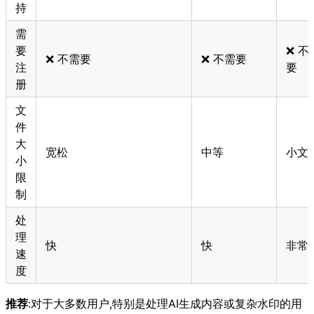
持
需
要
❌ 不
❌ 不需要
❌ 不需要
注
要
册
文
件
大
宽松
中等
小文
小
限
制
处
理
快
快
非常
速
度
推荐
:对于大多数用户,特别是处理AI生成内容或复杂水印的用