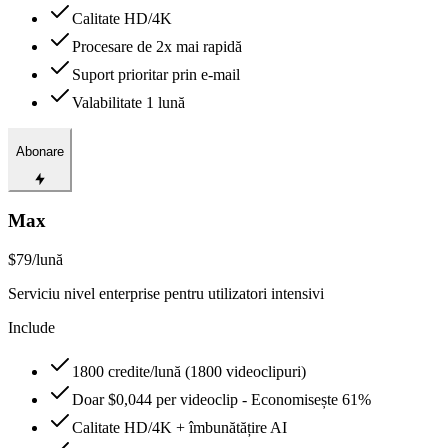
Calitate HD/4K
Procesare de 2x mai rapidă
Suport prioritar prin e-mail
Valabilitate 1 lună
Abonare
Max
$79
/lună
Serviciu nivel enterprise pentru utilizatori intensivi
Include
1800 credite/lună (1800 videoclipuri)
Doar $0,044 per videoclip - Economisește 61%
Calitate HD/4K + îmbunătățire AI