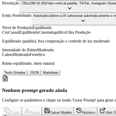
Resolução
720x1280 (9:16)
Vídeo vertical padrão, TikTok, Instagram Stori
Estilo Predefinido
Automático
Deixe a IA selecionar automaticamente o me
Nível de Produção
Equilibrado
Cru
Casual
Equilibrado
Cinematográfico
Ultra Produção
Equilibrado (padrão), boa composição e controle de luz moderado
Intensidade do Ritmo
Moderado
Calmo
Moderado
Frenético
Ritmo equilibrado, ritmo natural
Texto Simples
JSON
Markdown
Nenhum prompt gerado ainda
Configure os parâmetros e clique no botão 'Gerar Prompt' para gerar 
Copiar
Baixar
Salvar Modelo
Histórico
Abrir S