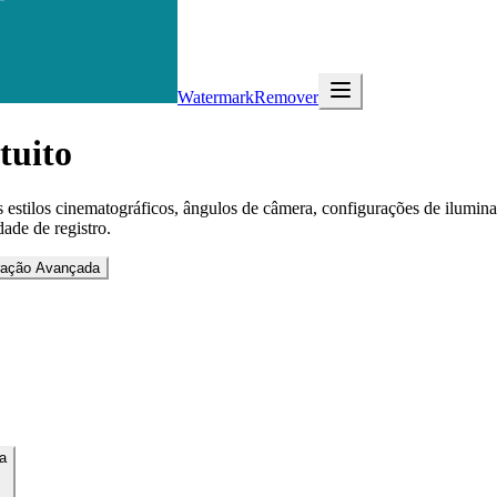
WatermarkRemover
tuito
 estilos cinematográficos, ângulos de câmera, configurações de ilumina
ade de registro.
ração Avançada
va