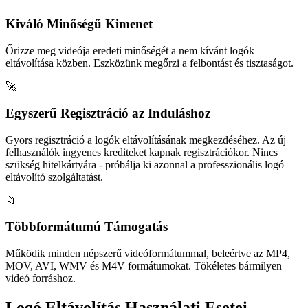
Kiváló Minőségű Kimenet
Őrizze meg videója eredeti minőségét a nem kívánt logók
eltávolítása közben. Eszközünk megőrzi a felbontást és tisztaságot.
🚀
Egyszerű Regisztráció az Induláshoz
Gyors regisztráció a logók eltávolításának megkezdéséhez. Az új
felhasználók ingyenes krediteket kapnak regisztrációkor. Nincs
szükség hitelkártyára - próbálja ki azonnal a professzionális logó
eltávolító szolgáltatást.
📁
Többformátumú Támogatás
Működik minden népszerű videóformátummal, beleértve az MP4,
MOV, AVI, WMV és M4V formátumokat. Tökéletes bármilyen
videó forráshoz.
Logó Eltávolítás Használati Esetei