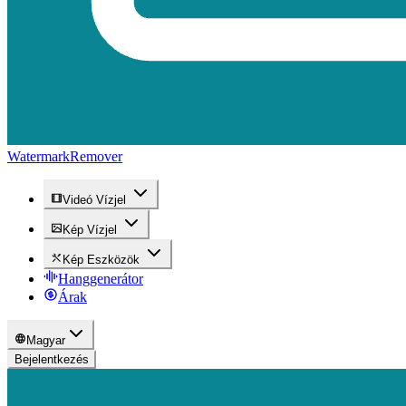
WatermarkRemover
Videó Vízjel
Kép Vízjel
Kép Eszközök
Hanggenerátor
Árak
Magyar
Bejelentkezés