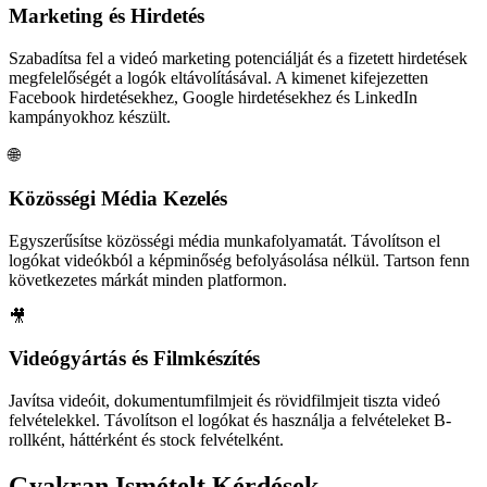
Marketing és Hirdetés
Szabadítsa fel a videó marketing potenciálját és a fizetett hirdetések
megfelelőségét a logók eltávolításával. A kimenet kifejezetten
Facebook hirdetésekhez, Google hirdetésekhez és LinkedIn
kampányokhoz készült.
🌐
Közösségi Média Kezelés
Egyszerűsítse közösségi média munkafolyamatát. Távolítson el
logókat videókból a képminőség befolyásolása nélkül. Tartson fenn
következetes márkát minden platformon.
🎥
Videógyártás és Filmkészítés
Javítsa videóit, dokumentumfilmjeit és rövidfilmjeit tiszta videó
felvételekkel. Távolítson el logókat és használja a felvételeket B-
rollként, háttérként és stock felvételként.
Gyakran Ismételt Kérdések