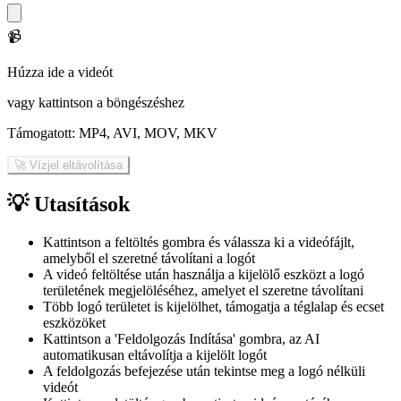
📹
Húzza ide a videót
vagy kattintson a böngészéshez
Támogatott: MP4, AVI, MOV, MKV
🚀 Vízjel eltávolítása
💡
Utasítások
Kattintson a feltöltés gombra és válassza ki a videófájlt,
amelyből el szeretné távolítani a logót
A videó feltöltése után használja a kijelölő eszközt a logó
területének megjelöléséhez, amelyet el szeretne távolítani
Több logó területet is kijelölhet, támogatja a téglalap és ecset
eszközöket
Kattintson a 'Feldolgozás Indítása' gombra, az AI
automatikusan eltávolítja a kijelölt logót
A feldolgozás befejezése után tekintse meg a logó nélküli
videót