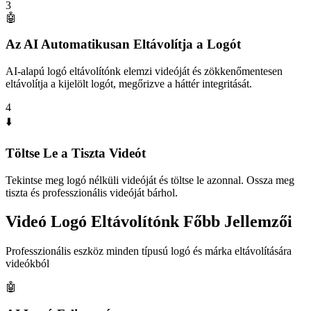
3
🤖
Az AI Automatikusan Eltávolítja a Logót
AI-alapú logó eltávolítónk elemzi videóját és zökkenőmentesen
eltávolítja a kijelölt logót, megőrizve a háttér integritását.
4
⬇️
Töltse Le a Tiszta Videót
Tekintse meg logó nélküli videóját és töltse le azonnal. Ossza meg
tiszta és professzionális videóját bárhol.
Videó Logó Eltávolítónk Főbb Jellemzői
Professzionális eszköz minden típusú logó és márka eltávolítására
videókból
🤖