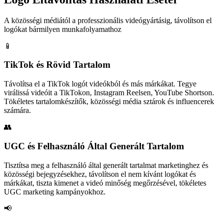
A közösségi médiától a professzionális videógyártásig, távolítson el
logókat bármilyen munkafolyamathoz
📱
TikTok és Rövid Tartalom
Távolítsa el a TikTok logót videókból és más márkákat. Tegye
virálissá videóit a TikTokon, Instagram Reelsen, YouTube Shortson.
Tökéletes tartalomkészítők, közösségi média sztárok és influencerek
számára.
👥
UGC és Felhasználó Által Generált Tartalom
Tisztítsa meg a felhasználó által generált tartalmat marketinghez és
közösségi bejegyzésekhez, távolítson el nem kívánt logókat és
márkákat, tiszta kimenet a videó minőség megőrzésével, tökéletes
UGC marketing kampányokhoz.
📢