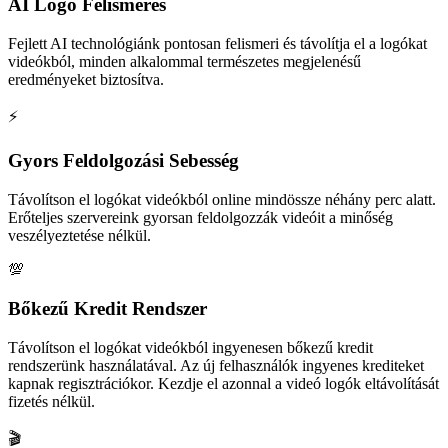
AI Logó Felismerés
Fejlett AI technológiánk pontosan felismeri és távolítja el a logókat
videókból, minden alkalommal természetes megjelenésű
eredményeket biztosítva.
⚡
Gyors Feldolgozási Sebesség
Távolítson el logókat videókból online mindössze néhány perc alatt.
Erőteljes szervereink gyorsan feldolgozzák videóit a minőség
veszélyeztetése nélkül.
💯
Bőkezű Kredit Rendszer
Távolítson el logókat videókból ingyenesen bőkezű kredit
rendszerünk használatával. Az új felhasználók ingyenes krediteket
kapnak regisztrációkor. Kezdje el azonnal a videó logók eltávolítását
fizetés nélkül.
🎬