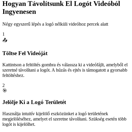
Hogyan Távolítsunk El Logót Videóból
Ingyenesen
Négy egyszerű lépés a logó nélküli videóhoz percek alatt
1
📤
Töltse Fel Videóját
Kattintson a feltöltés gombra és válassza ki a videófájlt, amelyből el
szeretné távolítani a logót. A húzás és ejtés is támogatott a gyorsabb
feltöltéshez.
2
🎯
Jelölje Ki a Logó Területét
Használja intuitív kijelölő eszközünket a logó területének
megjelöléséhez, amelyet el szeretne távolítani. Szükség esetén több
logót is kijelölhet.